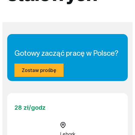
Gotowy zacząć pracę w Polsce?
Zostaw prośbę
28 zł/
godz
Lębork