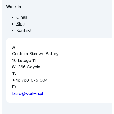
Work In
O nas
Blog
Kontakt
A:
Centrum Biurowe Batory
10 Lutego 11
81-366 Gdynia
T:
+48 780-075-904
E:
biuro@work-in.pl